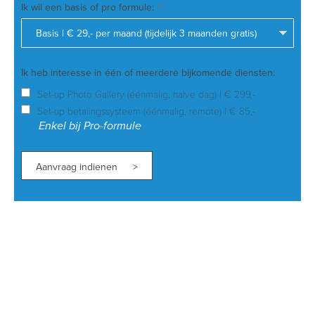
Ik wil een basis of pro formule:
Basis | € 29,- per maand (tijdelijk 3 maanden gratis)
Ik heb interesse in één of meerdere bijkomende diensten:
Set-up Photo Gallery (éénmalig, halve dag) | € 299,-
Set-up betalingssysteem (éénmalig, remote) | € 85,-
Enkel bij Pro-formule
Aanvraag indienen >