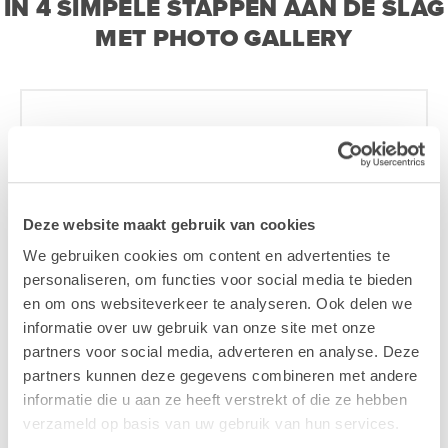
IN 4 SIMPELE STAPPEN AAN DE SLAG
MET PHOTO GALLERY
1
Plaats je bestelling
Deze website maakt gebruik van cookies
We gebruiken cookies om content en advertenties te
Vul het onderstaande formulier in. Binnen één
personaliseren, om functies voor social media te bieden
werkdag ontvang je van ons een
en om ons websiteverkeer te analyseren. Ook delen we
gepersonaliseerde offerte voor de nieuwe Photo
informatie over uw gebruik van onze site met onze
Gallery.
partners voor social media, adverteren en analyse. Deze
partners kunnen deze gegevens combineren met andere
Zodra je de offerte bevestigt bezorgen we je
informatie die u aan ze heeft verstrekt of die ze hebben
toegang tot Photo Gallery.
verzameld op basis van uw gebruik van hun services.