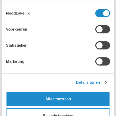
Toestemmingsselectie
Noodzakelijk
Voorkeuren
2
Statistieken
Lab9 Pro ondersteunt je bij de set-up
Marketing
Als je kiest voor een set-up onder begeleiding
van Lab9 Pro, neemt onze expert contact met je
op om een datum in te plannen. Ga je liever
Details tonen
zelfstandig aan de slag? Dan ontvang je van ons
een praktische handleiding om je eerste stappen
te zetten in Photo Gallery.
Alles toestaan
Selectie toestaan