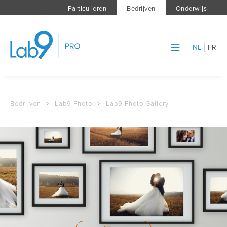
Particulieren
Bedrijven
Onderwijs
NL
FR
Bedrijven
>
Lab9 Photo
>
Lab9 Photo Gallery