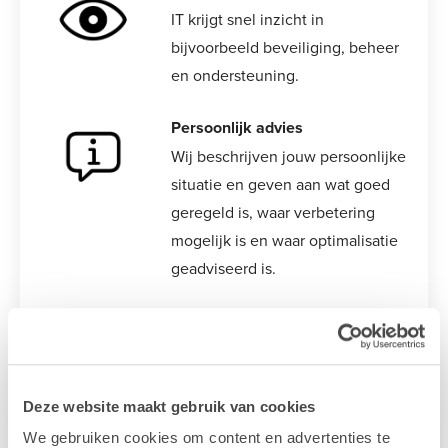
IT krijgt snel inzicht in
bijvoorbeeld beveiliging, beheer
en ondersteuning.
Persoonlijk advies
Wij beschrijven jouw persoonlijke
situatie en geven aan wat goed
geregeld is, waar verbetering
mogelijk is en waar optimalisatie
geadviseerd is.
Gebruiksgemak
De eindgebruiker profiteert
uiteindelijk van een goed
werkend systeem, apparaten zijn
Deze website maakt gebruik van cookies
direct bruikbaar en veilig, en de
We gebruiken cookies om content en advertenties te