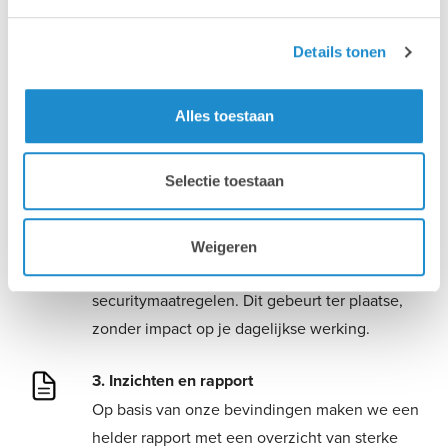
We starten met een kort, doelgericht gesprek
waarin we luisteren naar jouw IT-situatie,
Details tonen
uitdagingen en ambities. Op basis daarvan
bepalen we waar we moeten inzoomen tijdens
Alles toestaan
de review.
Selectie toestaan
1. Analyse te plaatse
Onze consultants voeren een grondige
technische analyse uit van je netwerk,
Weigeren
infrastructuur, devicebeheer, integraties en
securitymaatregelen. Dit gebeurt ter plaatse,
zonder impact op je dagelijkse werking.
3. Inzichten en rapport
Op basis van onze bevindingen maken we een
helder rapport met een overzicht van sterke