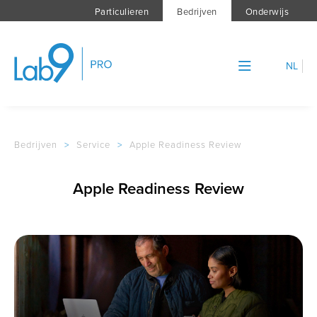
Particulieren
Bedrijven
Onderwijs
NL
Bedrijven
>
Service
>
Apple Readiness Review
Apple Readiness Review