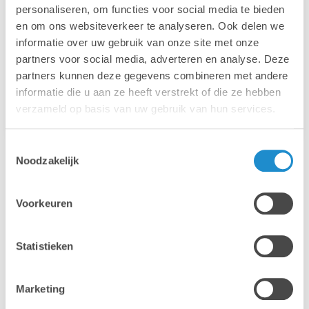
eindgebruiker wordt snel
personaliseren, om functies voor social media te bieden
en om ons websiteverkeer te analyseren. Ook delen we
geholpen bij eventuele
informatie over uw gebruik van onze site met onze
problemen.
partners voor social media, adverteren en analyse. Deze
partners kunnen deze gegevens combineren met andere
informatie die u aan ze heeft verstrekt of die ze hebben
verzameld op basis van uw gebruik van hun services.
Contacteer onze Apple Experts >
Toestemmingsselectie
Noodzakelijk
Een duidelijk traject in 4
Voorkeuren
stappen – zonder zorgen voor
jouw team
Statistieken
Marketing
1. Intakegesprek