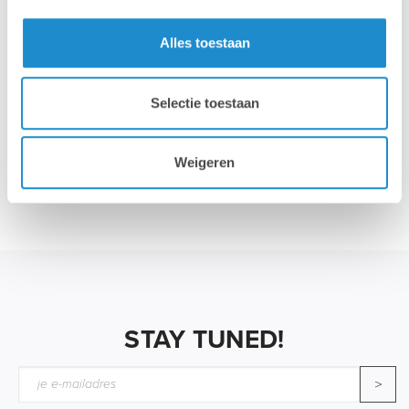
Alles toestaan
Lees de studie (in het Engels)
Laat je eigen voordeel berekenen
Selectie toestaan
Weigeren
STAY TUNED!
>