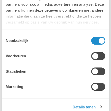
partners voor social media, adverteren en analyse. Deze
minder supporttickets
, lagere afhandelkosten per ticket en IT-
partners kunnen deze gegevens combineren met andere
medewerkers die
tot twee keer zoveel devices
kunnen
informatie die u aan ze heeft verstrekt of die ze hebben
beheren.
verzameld op basis van uw gebruik van hun services.
56%
Toestemmingsselectie
Noodzakelijk
lager energie-verbruik
vergeleken met PCs
3,5%
Voorkeuren
productiviteitswinst
. Betere performance, betrouwbaarheid en
batterijduur zorgen voor minder wachttijd en minder
Statistieken
verstoringen.
90%
Marketing
lager risico
op datalekken
bij verlies of diestal dankzij de
architectuur van macOS, automatische encryptie en updates.
Details tonen