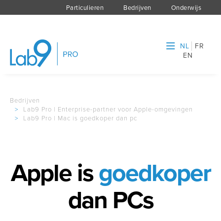
Particulieren
Bedrijven
Onderwijs
NL
FR
EN
Bedrijven
>
Lab9 Pro | Enterprise-partner voor Apple-omgevingen
>
Lab9 Pro | Mac is goedkoper dan pc
Apple is
goedkoper
dan PCs