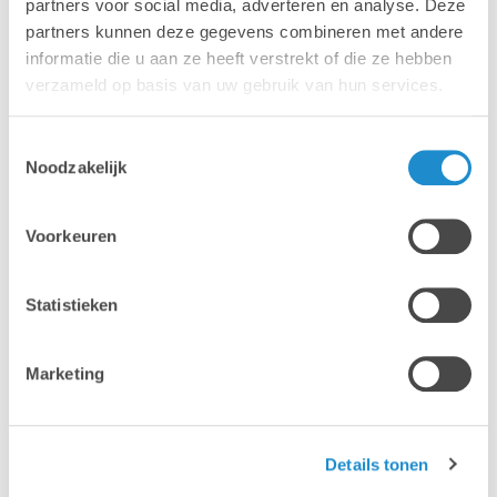
partners voor social media, adverteren en analyse. Deze
partners kunnen deze gegevens combineren met andere
Indien andere, specifier hier:
informatie die u aan ze heeft verstrekt of die ze hebben
verzameld op basis van uw gebruik van hun services.
Toestemmingsselectie
Hoe kwam je in contact met Lab9 Academy?
Noodzakelijk
Maak je keuze
Voorkeuren
Heb je tijdig de nodige informatie ontvangen?
Statistieken
0
1
Marketing
2
3
4
Details tonen
5