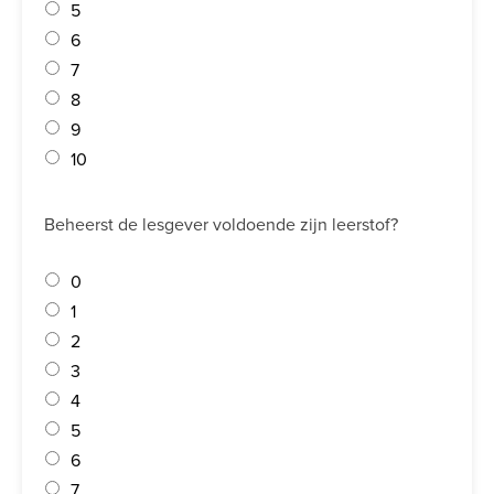
5
6
7
8
9
10
Beheerst de lesgever voldoende zijn leerstof?
0
1
2
3
4
5
6
7