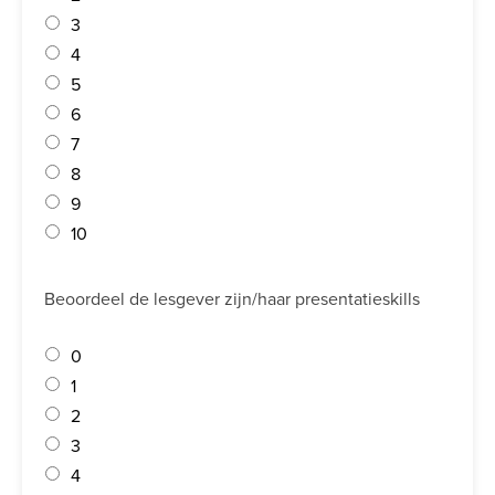
3
4
5
6
7
8
9
10
Beoordeel de lesgever zijn/haar presentatieskills
0
1
2
3
4