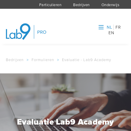
Particulieren
Bedrijven
Onderwijs
NL
FR
EN
Bedrijven
>
Formulieren
>
Evaluatie - Lab9 Academy
Evaluatie Lab9 Academy