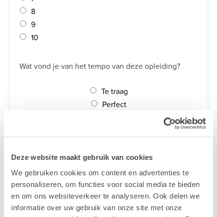
8
9
10
Wat vond je van het tempo van deze opleiding?
Te traag
Perfect
Te snel
MAAK JE KEUZE
Deze website maakt gebruik van cookies
We gebruiken cookies om content en advertenties te
Welk kanaal heeft je overtuigd om opleiding te volgen bij
personaliseren, om functies voor social media te bieden
Lab9 Academy?
en om ons websiteverkeer te analyseren. Ook delen we
Maak je keuze
informatie over uw gebruik van onze site met onze