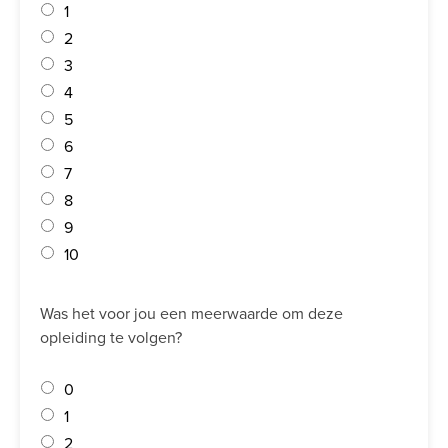
1
2
3
4
5
6
7
8
9
10
Was het voor jou een meerwaarde om deze
opleiding te volgen?
0
1
2