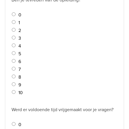
0
1
2
3
4
5
6
7
8
9
10
Werd er voldoende tijd vrijgemaakt voor je vragen?
0