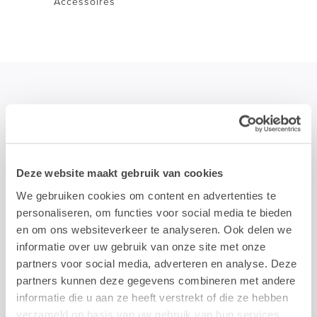
Accessoires
STAY TUNED!
>
Deze website maakt gebruik van cookies
Wij gebruiken je e-mailadres enkel om onze maandelijkse
We gebruiken cookies om content en advertenties te
nieuwsbrief te kunnen mailen. We geven dit adres niet door aan
personaliseren, om functies voor social media te bieden
derden, en houden het bij zolang je je niet uitschrijft.
en om ons websiteverkeer te analyseren. Ook delen we
informatie over uw gebruik van onze site met onze
partners voor social media, adverteren en analyse. Deze
partners kunnen deze gegevens combineren met andere
informatie die u aan ze heeft verstrekt of die ze hebben
verzameld op basis van uw gebruik van hun services.