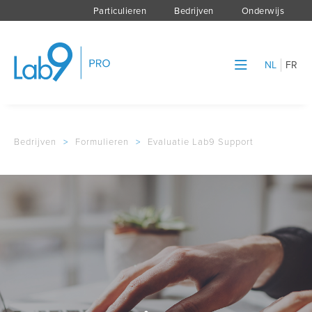
Particulieren
Bedrijven
Onderwijs
NL
FR
Bedrijven
>
Formulieren
>
Evaluatie Lab9 Support