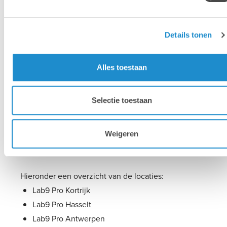
Vraag je subsidie aan
Details tonen
Alles toestaan
Onze opleidingslocaties
Selectie toestaan
Lab9 Academy heeft verschillende
opleidingslocaties verspreid over heel België. Al
onze leslokalen zijn uitgerust met iMacs en de
Weigeren
laatste nieuwe versie van Adobe Creative Cloud.
Hieronder een overzicht van de locaties:
Lab9 Pro Kortrijk
Lab9 Pro Hasselt
Lab9 Pro Antwerpen