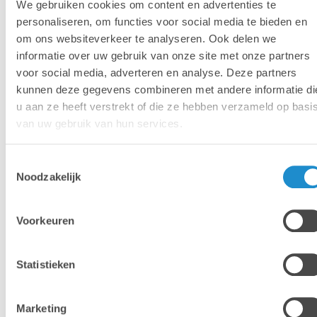
We gebruiken cookies om content en advertenties te
De kmo-portefeuille is een maatregel waardoor je als
personaliseren, om functies voor social media te bieden en
ondernemer financiële steun krijgt voor de aankoop van
om ons websiteverkeer te analyseren. Ook delen we
diensten/opleidingen die de kwaliteit van je onderneming
informatie over uw gebruik van onze site met onze partners
verbeteren.
voor social media, adverteren en analyse. Deze partners
kunnen deze gegevens combineren met andere informatie di
Een kleine onderneming kan
tot 30% steun genieten
,
u aan ze heeft verstrekt of die ze hebben verzameld op basi
van uw gebruik van hun services.
en een middelgrote onderneming tot 20% steun.
Sinds 1 januari 2020 bedraagt het maximale
Toestemmingsselectie
steunplafond per jaar 7.500 euro steun.
Noodzakelijk
De kmo-portefeuille wil toegankelijk zijn voor zoveel
mogelijk bedrijven. Daarom maken we het eenvoudig
Voorkeuren
om je aan te melden en subsidieverzoeken in te
dienen.
Thema: Digitalisering
Statistieken
Ons
registratienummer: DV.O105734
Marketing