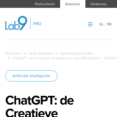
Particulieren
Bedrijven
Onderwijs
NL
FR
Bedrijven
>
Lab9 Academy
>
Opleidingskalender
>
ChatGPT: de Creatieve Teamgenoot voor Marketeers - 09/09
Artificiële Intelligentie
ChatGPT: de
Creatieve