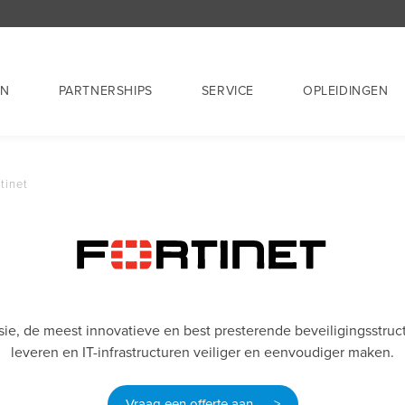
EN
PARTNERSHIPS
SERVICE
OPLEIDINGEN
tinet
sie, de meest innovatieve en best presterende beveiligingsstru
leveren en IT-infrastructuren veiliger en eenvoudiger maken.
Vraag een offerte aan >