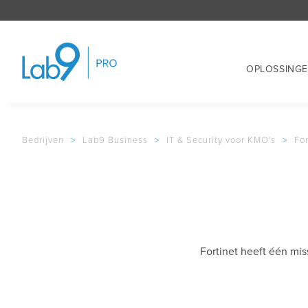
OPLOSSING
Bedrijven
>
Lab9 Business
>
IT & Security voor KMO's
>
For
Fortinet heeft één mis