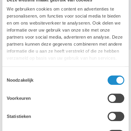
blijven werken.
We gebruiken cookies om content en advertenties te
personaliseren, om functies voor social media te bieden
en om ons websiteverkeer te analyseren. Ook delen we
informatie over uw gebruik van onze site met onze
partners voor social media, adverteren en analyse. Deze
partners kunnen deze gegevens combineren met andere
informatie die u aan ze heeft verstrekt of die ze hebben
verzameld op basis van uw gebruik van hun services.
EEN AUTONOOM AI PLATFORM
Toestemmingsselectie
Noodzakelijk
Eén platform dat zorgt voor iedere end-point in je IT
infrastructuur. SentinelOne voorkomt, detecteert en
reageert op alle mogelijke bedreigingen op end-point
Voorkeuren
toestellen in scholen of bedrijven. Met de AI technologie
controleert het platform ook het onbekende. Ieder
Statistieken
afwijkend proces bij de eind gebruiker wordt
geregistreerd en gerapporteerd. Zo ben je iedere