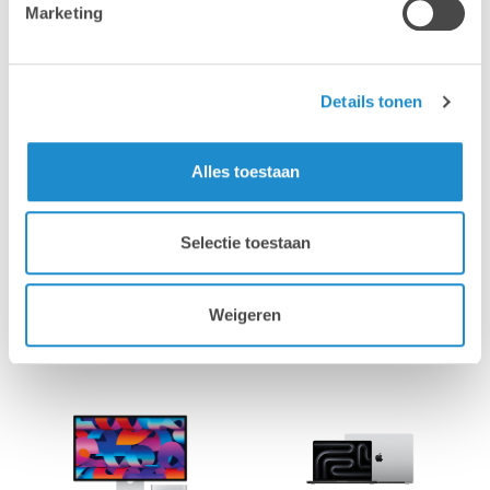
bedreiging te snel af.
Marketing
Details tonen
Alles toestaan
Selectie toestaan
Vraag een offerte aan >
Weigeren