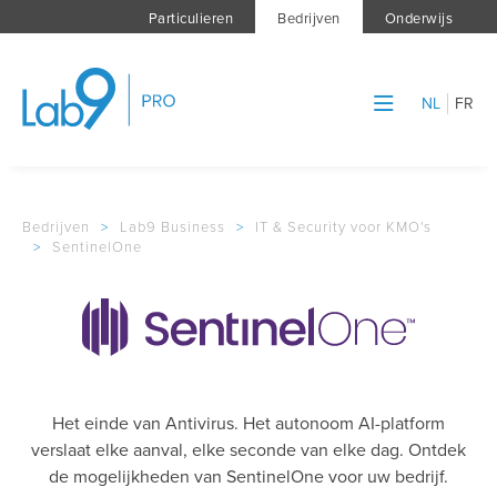
Particulieren
Bedrijven
Onderwijs
NL
FR
Bedrijven
>
Lab9 Business
>
IT & Security voor KMO's
>
SentinelOne
Het einde van Antivirus. Het autonoom AI-platform
verslaat elke aanval, elke seconde van elke dag. Ontdek
de mogelijkheden van SentinelOne voor uw bedrijf.