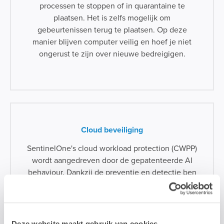
processen te stoppen of in quarantaine te
plaatsen. Het is zelfs mogelijk om
gebeurtenissen terug te plaatsen. Op deze
manier blijven computer veilig en hoef je niet
ongerust te zijn over nieuwe bedreigigen.
Cloud beveiliging
SentinelOne's cloud workload protection (CWPP)
wordt aangedreven door de gepatenteerde AI
behaviour. Dankzij de preventie en detectie ben
je gewapend tegen bedreigingen als live-
aanvallen in een applicatie of cloudomgeving.
Met de autonome respons- en
herstelmogelijkheden in realtime kan je veilig
Deze website maakt gebruik van cookies