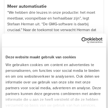
Meer automatisatie
“We hebben drie leuzes in onze productie: het moet
meetbaar, voorspelbaar en herhaalbaar zijn”, legt
Stefaan Herman uit. “De GMG-software is daarbij
cruciaal." Naar de toekomst toe verwacht Herman dat
ze bij Miller Graphics nog meer zullen inzetten op
automatisatie. “Dat is ook wat wij als Belgisch bedrijf
moeten doen om internationaal succesvol te zijn. We
willen niet offshoren naar lagelonenlanden, we willen
Deze website maakt gebruik van cookies
lokaal actief blijven, maar dan moet je automatiseren.”
We gebruiken cookies om content en advertenties te
Bij die verdere automatisatie speelt ook Lab9 Pro een
personaliseren, om functies voor social media te bieden
voortrekkersrol. Naast hun expertise in color
en om ons websiteverkeer te analyseren. Ook delen we
management begeleidt het team bedrijven als Miller
informatie over uw gebruik van onze site met onze
Graphics bij het automatiseren van hun prepress- en
partners voor social media, adverteren en analyse. Deze
productieprocessen, zodat efficiëntie, snelheid en
partners kunnen deze gegevens combineren met andere
foutloosheid hand in hand gaan. “Automatisatie is
informatie die u aan ze heeft verstrekt of die ze hebben
vandaag de sleutel om lokaal competitief te blijven”,
verzameld op basis van uw gebruik van hun services.