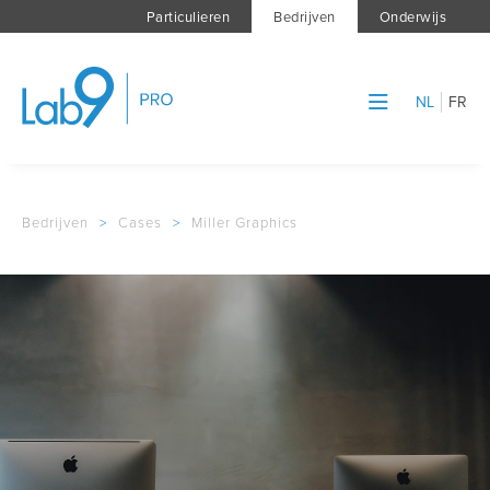
Particulieren
Bedrijven
Onderwijs
NL
FR
Bedrijven
>
Cases
>
Miller Graphics