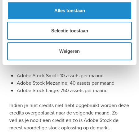
Alles toestaan
Een bundel op maat van je
creatief team
Selectie toestaan
Adobe Stock is beschikbaar in 3 verschillende bundels,
Weigeren
iedere bundel bevat x-aantal credits waarmee je royalty
vrij assets kan downloaden.
Adobe Stock Small: 10 assets per maand
Adobe Stock Mezanine: 40 assets per maand
Adobe Stock Large: 750 assets per maand
Indien je niet credits niet hebt opgebruikt worden deze
credits overgeplaatst naar de volgende maand. Zo
verlies je nooit een credit en zo is Adobe Stock de
meest voordelige stock oplossing op de markt.