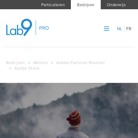
Particulieren
Bedrijven
Onderwijs
NL
FR
Bedrijven
>
Merken
>
Adobe Platinum Reseller
>
Adobe Stock