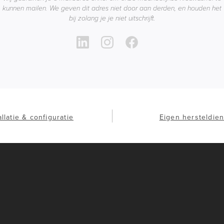
kunnen mailen. We geven dit adres niet door aan derden, en houden het
bij zolang je je niet uitschrijft.
allatie & configuratie
Eigen hersteldien