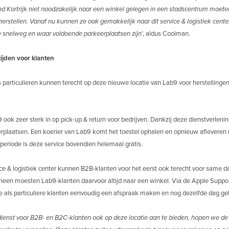
d Kortrijk niet noodzakelijk naar een winkel gelegen in een stadscentrum moet
 herstellen. Vanaf nu kunnen ze ook gemakkelijk naar dit service & logistiek cen
de snelweg en waar voldoende parkeerplaatsen zijn
’, aldus Coolman.
tijden voor klanten
s particulieren kunnen terecht op deze nieuwe locatie van Lab9 voor herstellinge
ook zeer sterk in op pick-up & return voor bedrijven. Dankzij deze dienstverlenin
erplaatsen. Een koerier van Lab9 komt het toestel ophalen en opnieuw afleveren n
eperiode is deze service bovendien helemaal gratis.
ice & logistiek center kunnen B2B-klanten voor het eerst ook terecht voor same d
rheen moesten Lab9-klanten daarvoor altijd naar een winkel. Via de Apple Supp
e als particuliere klanten eenvoudig een afspraak maken en nog dezelfde dag g
ienst voor B2B- en B2C-klanten ook op deze locatie aan te bieden, hopen we de 