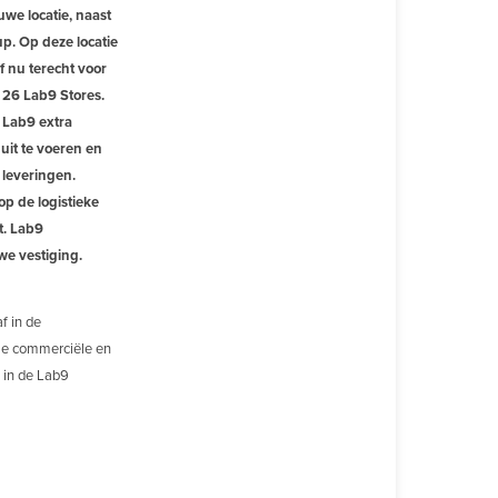
uwe locatie, naast
p. Op deze locatie
 nu terecht voor
e 26 Lab9 Stores.
l Lab9 extra
 uit te voeren en
 leveringen.
op de logistieke
t. Lab9
we vestiging.
f in de
alle commerciële en
e in de Lab9