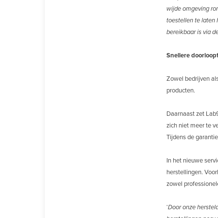
wijde omgeving ron
toestellen te laten
bereikbaar is via 
Snellere doorloop
Zowel bedrijven al
producten.
Daarnaast zet Lab9 
zich niet meer te v
Tijdens de garanti
In het nieuwe serv
herstellingen. Voo
zowel professionel
‘
Door onze hersteld