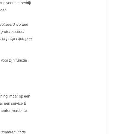
en voor het bedrijf
eden.
traliseerd worden
 grotere schaal
 hopelijk bijdragen
oor zijn functie
lening, maar op een
ar een service &
umenten verder te
nsumenten uit de