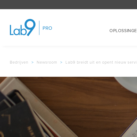
OPLOSSING
Bedrijven
>
Newsroom
>
Lab9 breidt uit en opent nieuw servic