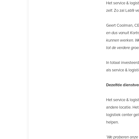
Het service & logis
zelf. Zo zal Lab9 
Geert Coolman, CEO
en dus vanuit Kortr
kunnen werken. We 
tot de verdere groe
In totaal investee
als service & logist
Dezelfde dienstve
Het service & logi
andere locatie. Het
logistiek center g
helpen.
‘
We proberen onze k