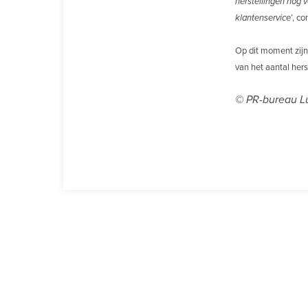
herstellingen nog 
klantenservice
’, c
Op dit moment zijn
van het aantal hers
© PR-bureau Lu