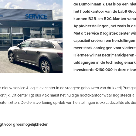
de Dumolinlaan 7. Dat is op een nie
het hoofdkantoor van de Lab9 Grou
kunnen B2B- en B2C-klanten vanaf
Apple-herstellingen, net zoals in d
Met dit service & logistiek center wi
capaciteit creëren om herstellingen
meer stock aanleggen voor vlottere
Hiermee wil het bedrijf anticiperen 
uitdagingen in de technologiemark
investeerde €160.000 in deze nieu
 nieuw service & logistiek center in de vroegere gebouwen van drukkerij Puntgaa
rtrijk. Dit center ligt dus vlak naast het huidige hoofdkantoor waar nog steeds 
teiten zitten. De dienstverlening op vlak van herstellingen is exact dezelfde als di
rgt voor groeimogelijkheden