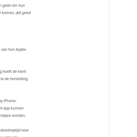
en gaan om hun
ter komen, dat goed
n van hun Apple-
g hoeft de klant
a de herstelling.
ay iPhone-
ort-app kunnen
eholpen worden.
doorlooptijd voor