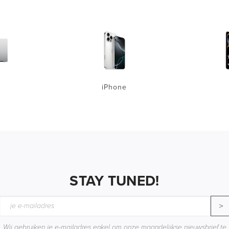
iPhone
STAY TUNED!
>
Wij gebruiken je e-mailadres enkel om onze maandelijkse nieuwsbrief te