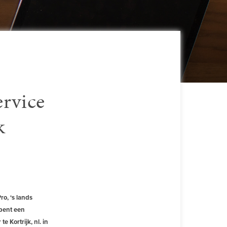
ervice
k
ro, ‘s lands
opent een
e Kortrijk, nl. in