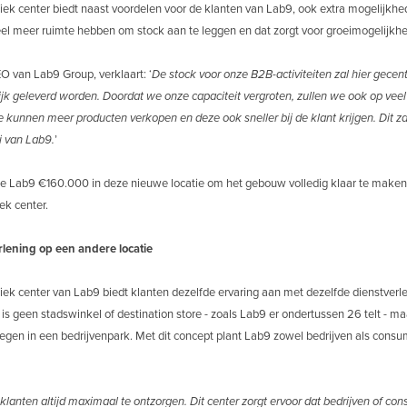
tiek center biedt naast voordelen voor de klanten van Lab9, ook extra mogelijkhed
veel meer ruimte hebben om stock aan te leggen en dat zorgt voor groeimogelijkh
 van Lab9 Group, verklaart: ‘
De stock voor onze B2B-activiteiten zal hier gecen
ijk geleverd worden. Doordat we onze capaciteit vergroten, zullen we ook op veel
kunnen meer producten verkopen en deze ook sneller bij de klant krijgen. Dit zal
i van Lab9.
’
rde Lab9 €160.000 in deze nieuwe locatie om het gebouw volledig klaar te maken v
iek center.
rlening op een andere locatie
stiek center van Lab9 biedt klanten dezelfde ervaring aan met dezelfde dienstver
 is geen stadswinkel of destination store - zoals Lab9 er ondertussen 26 telt - ma
elegen in een bedrijvenpark. Met dit concept plant Lab9 zowel bedrijven als cons
lanten altijd maximaal te ontzorgen. Dit center zorgt ervoor dat bedrijven of co