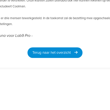
verder te versnellen. Onze klanten zullen uiteraard ook hier kunnen rekenen op e
oncludeert Coolman.
 er drie mensen tewerkgesteld. In de toekomst zal de bezetting mee opgeschaald
tellingen.
na voor Lab9 Pro -
Terug naar het overzicht