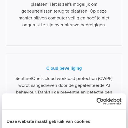
plaatsen. Het is zelfs mogelijk om
gebeurtenissen terug te plaatsen. Op deze
manier blijven computer veilig en hoef je niet
ongerust te zijn over nieuwe bedreigigen.
Cloud beveiliging
SentinelOne's cloud workload protection (CWPP)
wordt aangedreven door de gepatenteerde AI
behaviour. Dankzij de preventie en detectie ben
je gewapend tegen bedreigingen als live-
aanvallen in een applicatie of cloudomgeving.
Met de autonome respons- en
herstelmogelijkheden in realtime kan je veilig
Deze website maakt gebruik van cookies
blijven werken.