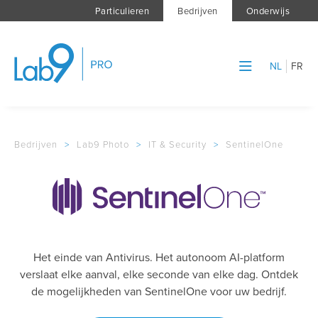
Particulieren
Bedrijven
Onderwijs
NL
FR
Bedrijven
>
Lab9 Photo
>
IT & Security
>
SentinelOne
Het einde van Antivirus. Het autonoom AI-platform
verslaat elke aanval, elke seconde van elke dag. Ontdek
de mogelijkheden van SentinelOne voor uw bedrijf.