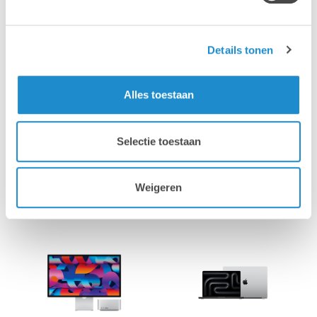
Details tonen
Alles toestaan
Selectie toestaan
Vraag een offerte aan >
Weigeren