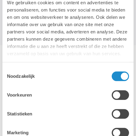
We gebruiken cookies om content en advertenties te
personaliseren, om functies voor social media te bieden
en om ons websiteverkeer te analyseren. Ook delen we
informatie over uw gebruik van onze site met onze
partners voor social media, adverteren en analyse. Deze
partners kunnen deze gegevens combineren met andere
informatie die u aan ze heeft verstrekt of die ze hebben
verzameld op basis van uw gebruik van hun services.
EEN AUTONOOM AI PLATFORM
Toestemmingsselectie
Noodzakelijk
Eén platform dat zorgt voor iedere end-point in je IT
infrastructuur. SentinelOne voorkomt, detecteert en
reageert op alle mogelijke bedreigingen op end-point
Voorkeuren
toestellen in scholen of bedrijven. Met de AI technologie
controleert het platform ook het onbekende. Ieder
Statistieken
afwijkend proces bij de eind gebruiker wordt
geregistreerd en gerapporteerd. Zo ben je iedere
bedreiging te snel af.
Marketing