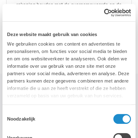
rekening houden met de overnamewaarde en de
kortingen. Deze offerte is geheel vrijblijvend.
Deze website maakt gebruik van cookies
We gebruiken cookies om content en advertenties te
personaliseren, om functies voor social media te bieden
Bereken de restwaarde van je iPad >
en om ons websiteverkeer te analyseren. Ook delen we
informatie over uw gebruik van onze site met onze
partners voor social media, adverteren en analyse. Deze
partners kunnen deze gegevens combineren met andere
informatie die u aan ze heeft verstrekt of die ze hebben
verzameld op basis van uw gebruik van hun services.
HOE JE TOESTEL INRUILEN
Vraag een offerte aan bij Lab9
Toestemmingsselectie
Lab9 Pro controleert de toestellen en berekent
Noodzakelijk
geschatte restwaarde van de ingeleverde toestellen.
Voorkeuren