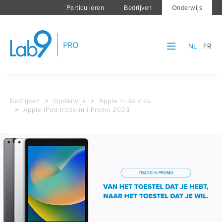
Particulieren
Bedrijven
Onderwijs
NL
FR
Bedrijven
>
Onderwijs
>
Apple in de klas
>
Apple iPad trade-in | Promo 2023