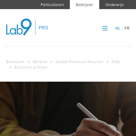
Particulieren
Bedrijven
Onderwijs
NL
FR
Bedrijven
>
Merken
>
Adobe Platinum Reseller
>
FAQ
>
Business profiles